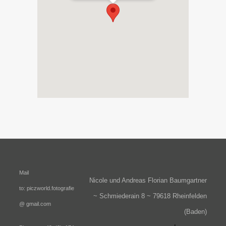
Mail
Nicole und Andreas Florian Baumgartner
to:
piczworld.fotografie
~ Schmiederain 8 ~ 79618 Rheinfelden
@ gmail.com
(Baden)